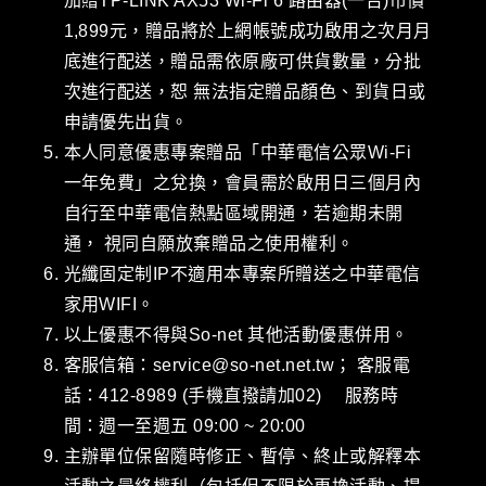
加贈TP-LINK AX53 Wi-Fi 6 路由器(一台)市價
1,899元，贈品將於上網帳號成功啟用之次月月
底進行配送，贈品需依原廠可供貨數量，分批
次進行配送，恕 無法指定贈品顏色、到貨日或
申請優先出貨。
本人同意優惠專案贈品「中華電信公眾Wi-Fi
一年免費」之兌換，會員需於啟用日三個月內
自行至中華電信熱點區域開通，若逾期未開
通， 視同自願放棄贈品之使用權利。
光纖固定制IP不適用本專案所贈送之中華電信
家用WIFI。
以上優惠不得與So-net 其他活動優惠併用。
客服信箱：service@so-net.net.tw； 客服電
話：412-8989 (手機直撥請加02) 服務時
間：週一至週五 09:00 ~ 20:00
主辦單位保留隨時修正、暫停、終止或解釋本