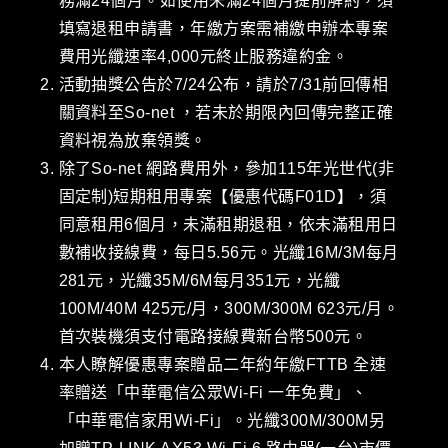
務滿24個月。如使用未滿24個月提前解約，須
填寫退租申請書，年繳方案需補繳申辦本專案
費用光纖速率4,000元終止服務違約金。
活動抽獎公告於7/24公布，請於7/31前回傳相
關資料至So-net ，若未於期限內回傳完整正確
資料視為放棄領獎。
除了So-net 網路費用外，參加115年光世代(非
固定制)短期租用專案【優惠代碼F01D】，須
同意租用6個月，未滿租期退租，依未滿租用日
數補收接線費，每日5.56元。光纖16M/3M每月
281元，光纖35M/6M每月351元，光纖
100M/40M 425元/月，300M/300M 623元/月。
首次裝機須支付電路接線費新台幣500元。
本人瞭解優惠專案贈品二年約年繳FTTB 全速
率贈送「中華電信公眾Wi-Fi 一年免費」、
「中華電信家用Wi-Fi」。光纖300M/300M另